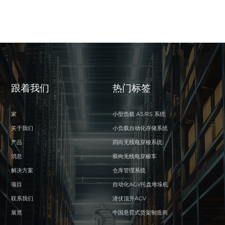
跟着我们
热门标签
家
小型负载 AS/RS 系统
关于我们
小负载自动化存储系统
产品
四向无线电穿梭系统
消息
双向无线电穿梭车
解决方案
仓库管理系统
项目
自动化AGV托盘堆垛机
联系我们
潜伏顶升AGV
展览
中国悬臂式货架制造商