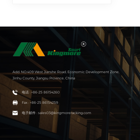
Add: NO.409 West Jianshe Road, Economic Development Zone,
Jinhu County, Jiangsu Province, China
电话 : +86-25 86154260
Fax : +86-25 86154259
电子邮件 : sales03@kingmoreracking.com