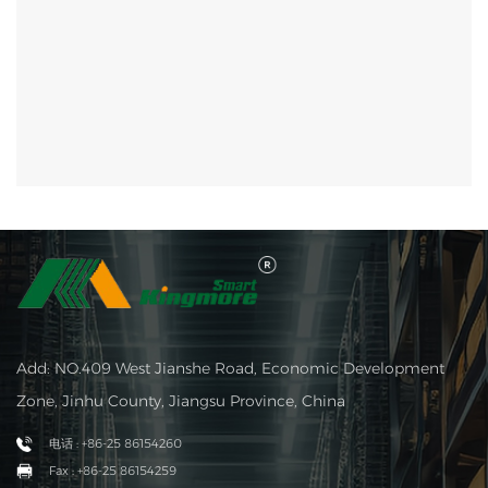
Add: NO.409 West Jianshe Road, Economic Development
Zone, Jinhu County, Jiangsu Province, China
电话 : +86-25 86154260
Fax : +86-25 86154259