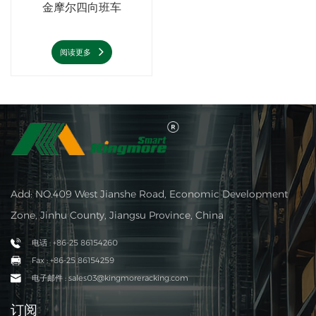
金摩尔四向班车
阅读更多
Add: NO.409 West Jianshe Road, Economic Development
Zone, Jinhu County, Jiangsu Province, China
电话 : +86-25 86154260
Fax : +86-25 86154259
电子邮件 : sales03@kingmoreracking.com
订阅