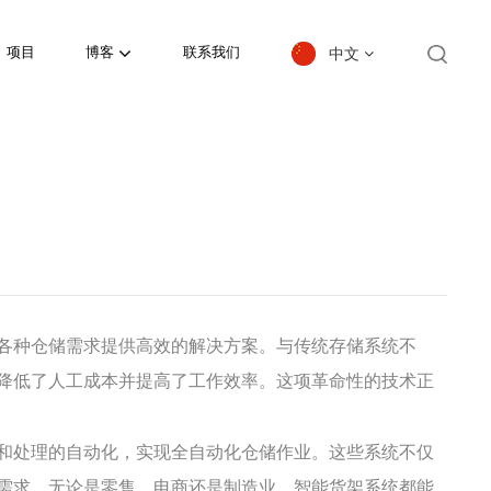
中文
项目
博客
联系我们
English
español
日本語
한국의
Deutsch
各种仓储需求提供高效的解决方案。与传统存储系统不
降低了人工成本并提高了工作效率。这项革命性的技术正
français
العربية
和处理的自动化，实现全自动化仓储作业。这些系统不仅
需求。无论是零售、电商还是制造业，智能货架系统都能
português