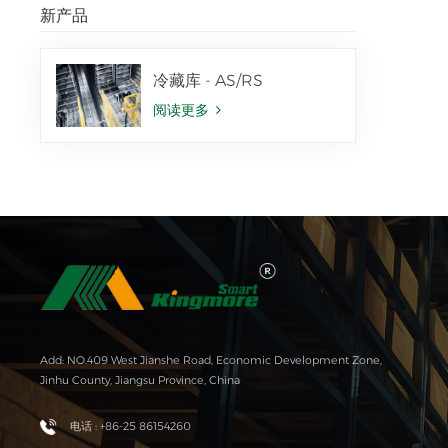
新产品
冷藏库 - AS/RS
阅读更多
Add: NO.409 West Jianshe Road, Economic Development Zone,
Jinhu County, Jiangsu Province, China
电话 : +86-25 86154260