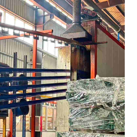
中文
русский