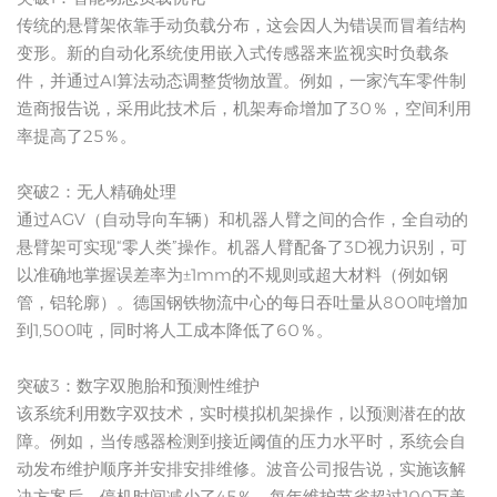
传统的悬臂架依靠手动负载分布，这会因人为错误而冒着结构
变形。新的自动化系统使用嵌入式传感器来监视实时负载条
件，并通过AI算法动态调整货物放置。例如，一家汽车零件制
造商报告说，采用此技术后，机架寿命增加了30％，空间利用
率提高了25％。
突破2：无人精确处理
通过AGV（自动导向车辆）和机器人臂之间的合作，全自动的
悬臂架可实现“零人类”操作。机器人臂配备了3D视力识别，可
以准确地掌握误差率为±1mm的不规则或超大材料（例如钢
管，铝轮廓）。德国钢铁物流中心的每日吞吐量从800吨增加
到1,500吨，同时将人工成本降低了60％。
突破3：数字双胞胎和预测性维护
该系统利用数字双技术，实时模拟机架操作，以预测潜在的故
障。例如，当传感器检测到接近阈值的压力水平时，系统会自
动发布维护顺序并安排安排维修。波音公司报告说，实施该解
决方案后，停机时间减少了45％，每年维护节省超过100万美