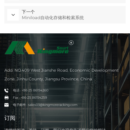
下一个
Miniload自动化存储和检索系统
Add: NO.409 West Jianshe Road, Economic Development
Zone, Jinhu County, Jiangsu Province, China
电话 : +86-25 86154260
Fax : +86-25 86154259
电子邮件 : sales03@kingmoreracking.com
订阅