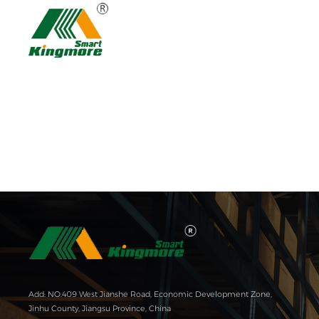
Add: NO.409 West Jianshe Road, Economic Development Zone,
Jinhu County, Jiangsu Province, China