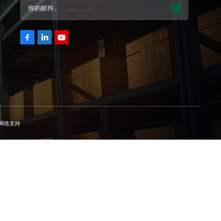
中文
русский
网络支持