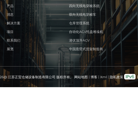
产品
四向无线电穿梭系统
消息
双向无线电穿梭车
解决方案
仓库管理系统
项目
自动化AGV托盘堆垛机
联系我们
潜伏顶升AGV
展览
中国悬臂式货架制造商
026@ 江苏正贸仓储设备制造有限公司 版权所有。
网站地图
|
博客
|
Xml
|
隐私政策