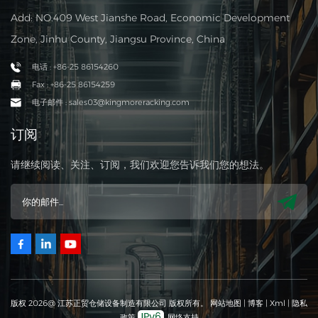
Add: NO.409 West Jianshe Road, Economic Development
Zone, Jinhu County, Jiangsu Province, China
电话 : +86-25 86154260
Fax : +86-25 86154259
电子邮件 : sales03@kingmoreracking.com
订阅
请继续阅读、关注、订阅，我们欢迎您告诉我们您的想法。
版权 2026@ 江苏正贸仓储设备制造有限公司 版权所有。
网站地图
|
博客
|
Xml
|
隐私
政策
网络支持