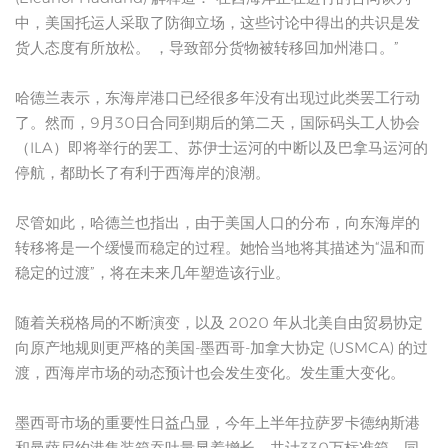
中，美国托运人采取了防御立场，这些讨论中得出的共识是发
货人态度有所放松。 ，导致部分货物被转移回加州港口。”
哈德兰表示，东海岸港口已经很多年没有出现过此类罢工行动
了。然而，9月30日合同到期后的第二天，国际码头工人协会
（ILA）即将举行的罢工、苏伊士运河的中断以及巴拿马运河的
停航，都助长了有利于西海岸的浪潮。
尽管如此，哈德兰也指出，由于美国人口的分布，向东海岸的
转移将是一个缓慢而稳定的过程。她恰当地将其描述为“温和而
稳定的过渡”，将在未来几年塑造该行业。
随着关税格局的不断演变，以及 2020 年从北美自由贸易协定
向原产地规则更严格的美国-墨西哥-加拿大协定 (USMCA) 的过
渡，西海岸市场的动态预计也会发生变化。发生重大变化。
墨西哥市场的重要性日益凸显，今年上半年拉萨罗卡德纳斯港
和曼萨尼约港集装箱吞吐量显着增长，共计330万标准箱，同