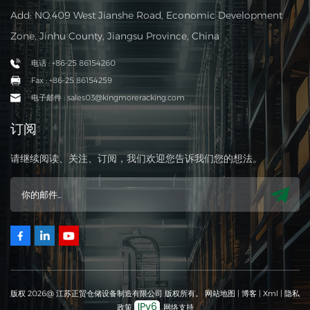
Add: NO.409 West Jianshe Road, Economic Development
Zone, Jinhu County, Jiangsu Province, China
电话 : +86-25 86154260
Fax : +86-25 86154259
电子邮件 : sales03@kingmoreracking.com
订阅
请继续阅读、关注、订阅，我们欢迎您告诉我们您的想法。
版权 2026@ 江苏正贸仓储设备制造有限公司 版权所有。
网站地图
|
博客
|
Xml
|
隐私
政策
网络支持