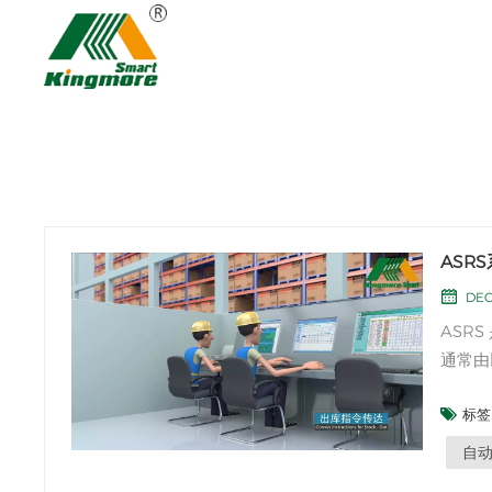
ASR
DEC
ASRS 是一种计算机控制系统，用于仓库和配送中心自动存储和检索物品。它
通常由以下组合组成 储物架
控制软件。要了解如何 
标签 
功能和流程：1. 库存管理：ASR
商品的
自动