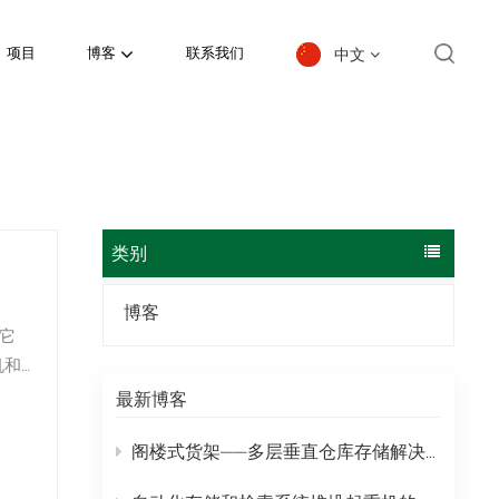
中文
项目
博客
联系我们
English
español
日本語
类别
한국의
博客
Deutsch
français
最新博客
العربية
阁楼式货架——多层垂直仓库存储解决方案
português