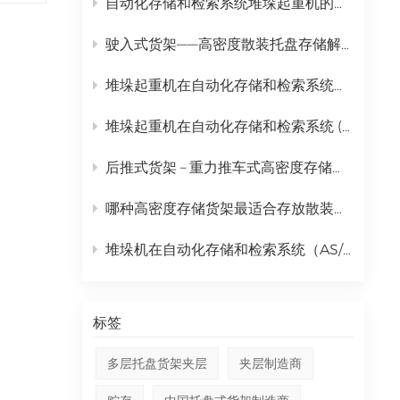
自动化存储和检索系统堆垛起重机的完整日常维护计划
中文
驶入式货架——高密度散装托盘存储解决方案
русский
堆垛起重机在自动化存储和检索系统（AS/RS）中的全面应用
堆垛起重机在自动化存储和检索系统 (AS/RS) 中的作用及全面成本分析
后推式货架 – 重力推车式高密度存储解决方案
哪种高密度存储货架最适合存放散装托盘货物？ | 金摩尔驶入式货架
堆垛机在自动化存储和检索系统（AS/RS）中的作用分析
标签
多层托盘货架夹层
夹层制造商