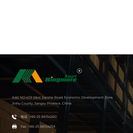
Add: NO.409 West Jianshe Road, Economic Development Zone,
Jinhu County, Jiangsu Province, China
电话 : +86-25 86154260
Fax : +86-25 86154259