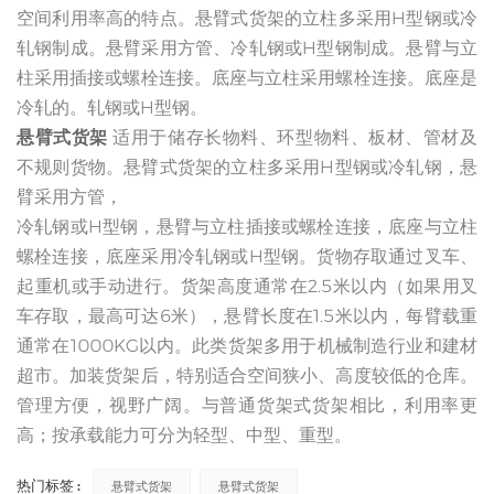
空间利用率高的特点。悬臂式货架的立柱多采用H型钢或冷
轧钢制成。悬臂采用方管、冷轧钢或H型钢制成。悬臂与立
柱采用插接或螺栓连接。底座与立柱采用螺栓连接。底座是
冷轧的。轧钢或H型钢。
悬臂式货架
适用于储存长物料、环型物料、板材、管材及
不规则货物。悬臂式货架的立柱多采用H型钢或冷轧钢，悬
臂采用方管，
冷轧钢或H型钢，悬臂与立柱插接或螺栓连接，底座与立柱
螺栓连接，底座采用冷轧钢或H型钢。货物存取通过叉车、
起重机或手动进行。货架高度通常在2.5米以内（如果用叉
车存取，最高可达6米），悬臂长度在1.5米以内，每臂载重
通常在1000KG以内。此类货架多用于机械制造行业和建材
超市。加装货架后，特别适合空间狭小、高度较低的仓库。
管理方便，视野广阔。与普通货架式货架相比，利用率更
高；按承载能力可分为轻型、中型、重型。
热门标签 :
悬臂式货架
悬臂式货架