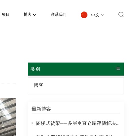
中文
项目
博客
联系我们
English
español
日本語
类别
한국의
博客
Deutsch
français
最新博客
العربية
阁楼式货架——多层垂直仓库存储解决方案
português