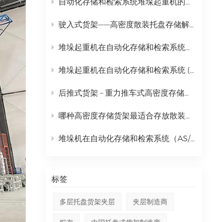
自动化存储和检索系统堆垛起重机的完整日常维护计划
中文
驶入式货架——高密度散装托盘存储解决方案
русский
堆垛起重机在自动化存储和检索系统（AS/RS）中的全面应用
堆垛起重机在自动化存储和检索系统 (AS/RS) 中的作用及全面成本分析
后推式货架 – 重力推车式高密度存储解决方案
哪种高密度存储货架最适合存放散装托盘货物？ | 金摩尔驶入式货架
堆垛机在自动化存储和检索系统（AS/RS）中的作用分析
标签
多层托盘货架夹层
夹层制造商