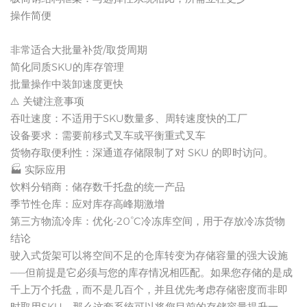
操作简便
非常适合大批量补货/取货周期
简化同质SKU的库存管理
批量操作中装卸速度更快
⚠️ 关键注意事项
吞吐速度：不适用于SKU数量多、周转速度快的工厂
设备要求：需要前移式叉车或平衡重式叉车
货物存取便利性：深通道存储限制了对 SKU 的即时访问。
🏭 实际应用
饮料分销商：储存数千托盘的统一产品
季节性仓库：应对库存高峰期激增
第三方物流冷库：优化-20°C冷冻库空间，用于存放冷冻货物
结论
驶入式货架可以将空间不足的仓库转变为存储容量的强大设施
——但前提是它必须与您的库存情况相匹配。如果您存储的是成
千上万个托盘，而不是几百个，并且优先考虑存储密度而非即
时取用SKU，那么这套系统可以将您目前的存储容量提升一