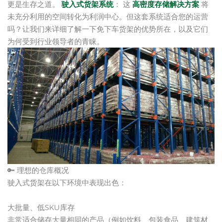
更是生存之道。
驶入式货架系统
： 这
高密度存储解决方案
将
未充分利用的空间转化为利润中心。但这套系统适合您的运营
吗？让我们来详细了解一下免下车货架的优势所在，以及它们
为何受到行业领导者的青睐。
🔑 理想的仓库概况
驶入式货架在以下环境中表现出色：
大批量、低SKU库存
非常适合储存大量相同的产品（例如饮料、包装食品、建筑材