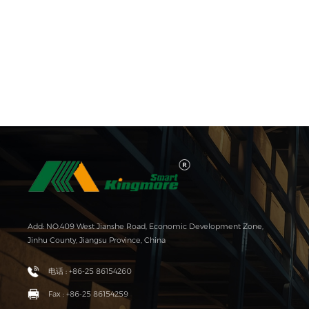
Add: NO.409 West Jianshe Road, Economic Development Zone,
Jinhu County, Jiangsu Province, China
电话 : +86-25 86154260
Fax : +86-25 86154259