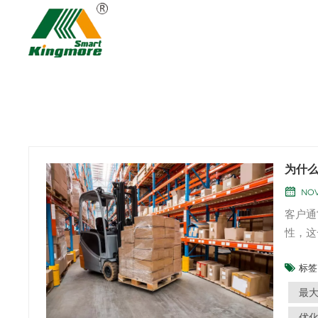
为什
NOV
客户通
性，这
精密工
标签 
产效率
全，降
最
优