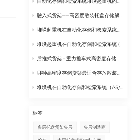
自动化存储和检索系统堆垛起重机的完整日常维护计划
中文
驶入式货架——高密度散装托盘存储解决方案
русский
堆垛起重机在自动化存储和检索系统（AS/RS）中的全面应用
堆垛起重机在自动化存储和检索系统 (AS/RS) 中的作用及全面成本分析
后推式货架 – 重力推车式高密度存储解决方案
哪种高密度存储货架最适合存放散装托盘货物？ | 金摩尔驶入式货架
堆垛机在自动化存储和检索系统（AS/RS）中的作用分析
标签
多层托盘货架夹层
夹层制造商