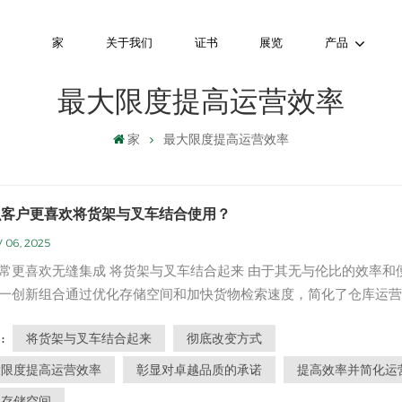
家
关于我们
证书
展览
产品
最大限度提高运营效率
家
最大限度提高运营效率
么客户更喜欢将货架与叉车结合使用？
 06, 2025
常更喜欢无缝集成 将货架与叉车结合起来 由于其无与伦比的效率和
一创新组合通过优化存储空间和加快货物检索速度，简化了仓库运营
程与人体工程学设计的完美融合，确保了流畅的工作流程，从而提高
将货架与叉车结合起来
彻底改变方式
:
并减少停机时间。 此外，货架与叉车的协同作用提升了工作场所的
低了事故风险，并为所...
大限度提高运营效率
彰显对卓越品质的承诺
提高效率并简化运
化存储空间