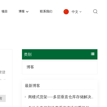
中文
项目
博客
联系我们
English
español
日本語
类别
한국의
博客
便捷
Deutsch
。
生
français
最新博客
安
العربية
阁楼式货架——多层垂直仓库存储解决方案
营
português