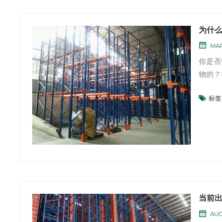
为什
MAR
你是否
物的？
么这种
标签 
的配送
原因。 
当前
AUG