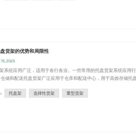
臂式货架系统由以下部...
托盘货架的优势和局限性
 15, 2025
架系统应用广泛，适用于各行各业。一些常用的托盘货架系统应用行
 仓储和配送托盘货架广泛应用于仓库和配送中心，用于高效存储托
售许多零售商店在其后仓或存储区使用托盘货架系统来存储和整理库
托盘架
选择性货架
重型货架
:
造业托盘货架用于制造工厂中，用于存储原材料、在制品库存和成品
运输托盘货架系统在物流...