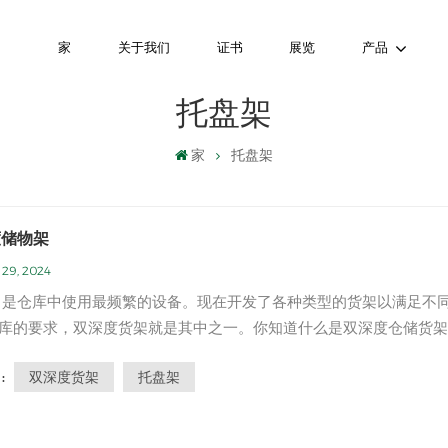
家
关于我们
证书
展览
产品
托盘架
家
托盘架
度储物架
 29, 2024
 是仓库中使用最频繁的设备。现在开发了各种类型的货架以满足不
库的要求，双深度货架就是其中之一。你知道什么是双深度仓储货架
双深度置物架是双深度置物架的升级版 托盘架。与普通货架相比，双
双深度货架
托盘架
:
省了叉车通道。因此，在相同的仓库面积下，双深度货架可以存放更
。 一般情况下，适合货...