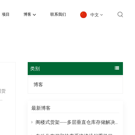
中文
项目
博客
联系我们
English
español
日本語
类别
한국의
博客
同货
Deutsch
深度
français
最新博客
多
العربية
阁楼式货架——多层垂直仓库存储解决方案
português