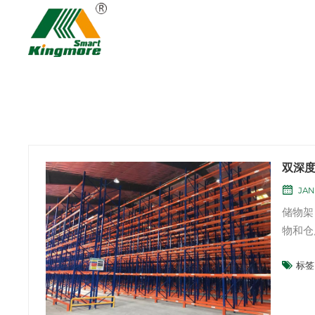
双深
JAN
储物架
物和仓
吗？ 
标签 
货架节
的产品