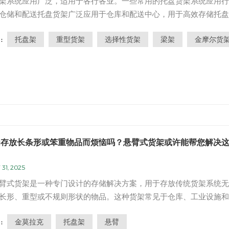
架系统应用广泛，适用于各行各业。一些常用的托盘货架系统应用行
仓储和配送托盘货架广泛应用于仓库和配送中心，用于高效存储托盘
售许多零售商店在其后仓或存储区使用托盘货架系统来存储和整理库
托盘架
重型货架
选择性货架
梁架
金摩尔货
:
造业托盘货架用于制造工厂中，用于存储原材料、在制品和成品。物
托盘货架系统在物流和运输...
为存放长条形或笨重物品而烦恼吗？悬臂式货架或许能帮您解决
。
 31, 2025
臂式货架是一种专门设计的存储解决方案，用于存放传统货架系统无
长形、重型或不规则形状的物品。这种货架常见于仓库、工业设施和
，其特点是兼具灵活性、耐用性和空间利用率。那么，究竟是什么让
金莫拉克
托盘架
悬臂
:
而出呢？让我们深入了解一下它们的设计、优势和理想应用场景。 