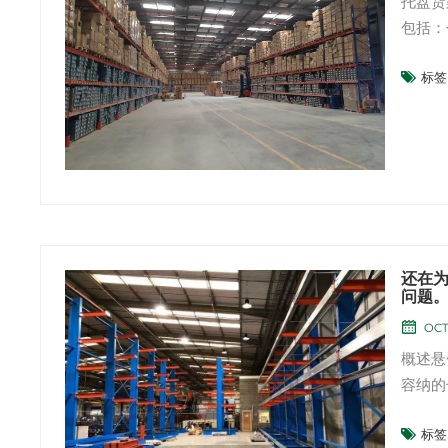
托盘货
包括：
物。零
标签 
存。制
和运输
还在
问题
OCT
概述悬
容纳的
售场所
标签 
们脱颖