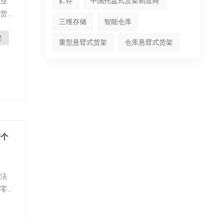
业
贮存
中国托盘式货架制造商
货
三维存储
智能仓库
架
流
重型悬臂式货架
仓库悬臂式货架
这个
法
零
它
核心