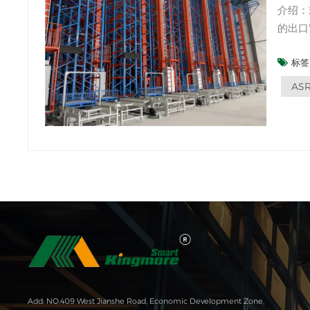
介绍：
的出口
能够扩
标签 
易的趋势
张：全
AS
Add: NO.409 West Jianshe Road, Economic Development Zone,