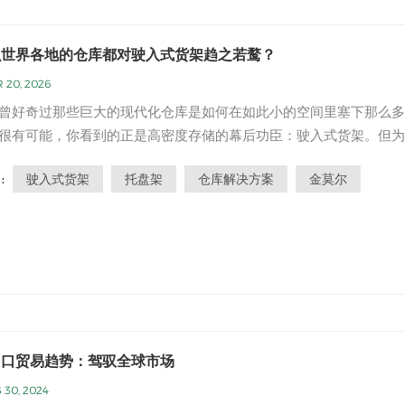
么世界各地的仓库都对驶入式货架趋之若鹜？
 20, 2026
曾好奇过那些巨大的现代化仓库是如何在如此小的空间里塞下那么多
很有可能，你看到的正是高密度存储的幕后功臣：驶入式货架。但为
系统会在全球各地迅速普及，从上海熙熙攘攘的物流中心到芝加哥庞
驶入式货架
托盘架
仓库解决方案
金莫尔
:
中心，到处都能看到它的身影？让我们一起来探究推动这一全球趋势
1. 空间：终极商品（而...
出口贸易趋势：驾驭全球市场
 30, 2024