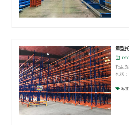
结构悬
重型
DEC
托盘货
包括：
物。零
标签 
存。制
物流和