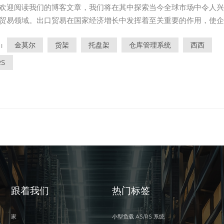
欢迎阅读我们的博客文章，我们将在其中探索当今全球市场中令人兴
贸易领域。出口贸易在国家经济增长中发挥着至关重要的作用，使企
大视野并与跨境客户建立联系。在本文中，我们将深入探讨当前出口
金莫尔
货架
托盘架
仓库管理系统
西西
:
，并阐明企业在这一动态格局中面临的机遇和挑战。 全球化和市场扩
球化彻底改变了企业...
RS
跟着我们
热门标签
家
小型负载 AS/RS 系统