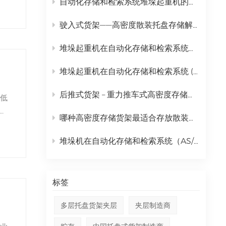
自动化存储和检索系统堆垛起重机的完整日常维护计划
中文
驶入式货架——高密度散装托盘存储解决方案
русский
堆垛起重机在自动化存储和检索系统（AS/RS）中的全面应用
堆垛起重机在自动化存储和检索系统 (AS/RS) 中的作用及全面成本分析
后推式货架 – 重力推车式高密度存储解决方案
低
哪种高密度存储货架最适合存放散装托盘货物？ | 金摩尔驶入式货架
式货
。驶
堆垛机在自动化存储和检索系统（AS/RS）中的作用分析
标签
多层托盘货架夹层
夹层制造商