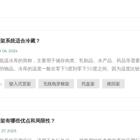
货架系统适合冷藏？
 04, 2024
低温冷库的简称，主要用于储存肉类、乳制品、水产品、药品等需要
的物品。冷库的温度一般在零下5度到零下30度之间。因为温度比较
以对货架的要求也比较高，那么哪些仓储货架适合冷库呢？ 1. 驶入
驶入式货架
无线电穿梭架
托盘架
推回架
:
驶入式货架投资成本相对较低，是一种不被巷道分割的连续整体式货架
采用托盘...
货架有哪些优点和局限性？
 27, 2025