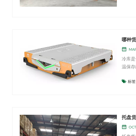
哪种
MAR
冷库是
温保存
低，所
标签 
架: 
入式货架
托盘
OCT