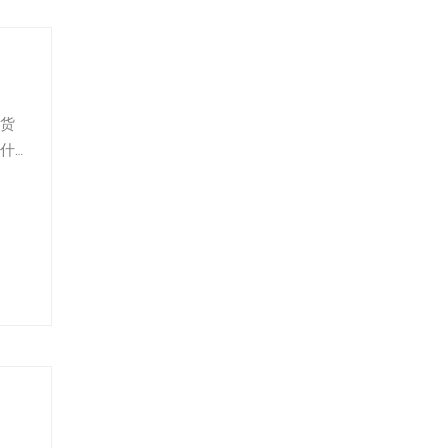
货
什
大
的