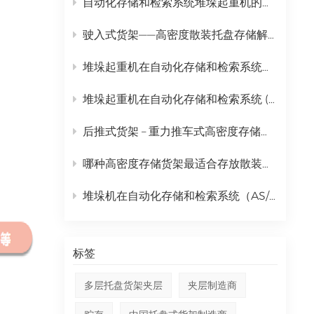
自动化存储和检索系统堆垛起重机的完整日常维护计划
中文
驶入式货架——高密度散装托盘存储解决方案
русский
堆垛起重机在自动化存储和检索系统（AS/RS）中的全面应用
堆垛起重机在自动化存储和检索系统 (AS/RS) 中的作用及全面成本分析
后推式货架 – 重力推车式高密度存储解决方案
哪种高密度存储货架最适合存放散装托盘货物？ | 金摩尔驶入式货架
堆垛机在自动化存储和检索系统（AS/RS）中的作用分析
标签
多层托盘货架夹层
夹层制造商