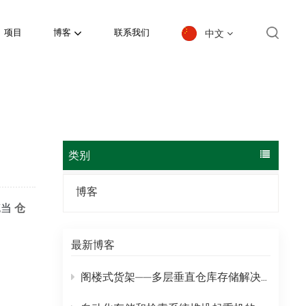
中文
项目
博客
联系我们
English
español
日本語
类别
한국의
博客
充当
仓
Deutsch
français
最新博客
العربية
阁楼式货架——多层垂直仓库存储解决方案
português