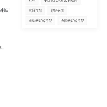
贮存
中国托盘式货架制造商
控制自
三维存储
智能仓库
重型悬臂式货架
仓库悬臂式货架
单。