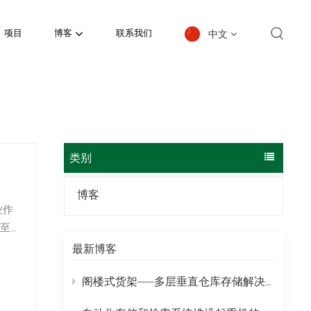
中文
项目
博客
联系我们
English
español
日本語
类别
한국의
博客
业作
Deutsch
至
的
français
最新博客
界上
العربية
阁楼式货架——多层垂直仓库存储解决方案
português