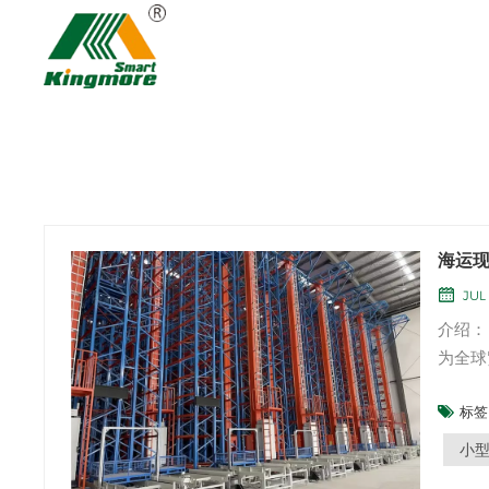
海运
JUL
介绍：
为全球
关重要
标签 
意义。
90%以
小