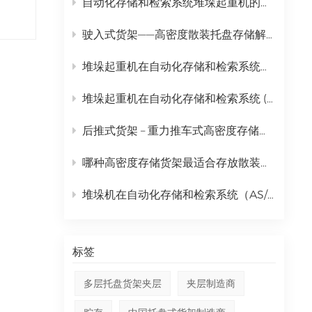
自动化存储和检索系统堆垛起重机的完整日常维护计划
中文
驶入式货架——高密度散装托盘存储解决方案
русский
堆垛起重机在自动化存储和检索系统（AS/RS）中的全面应用
堆垛起重机在自动化存储和检索系统 (AS/RS) 中的作用及全面成本分析
后推式货架 – 重力推车式高密度存储解决方案
哪种高密度存储货架最适合存放散装托盘货物？ | 金摩尔驶入式货架
堆垛机在自动化存储和检索系统（AS/RS）中的作用分析
标签
多层托盘货架夹层
夹层制造商