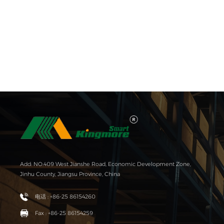
Add: NO.409 West Jianshe Road, Economic Development Zone,
Jinhu County, Jiangsu Province, China
电话 : +86-25 86154260
Fax : +86-25 86154259