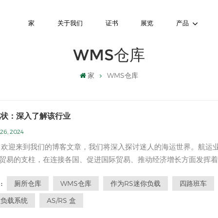
家
关于我们
证书
展览
产品
WMS仓库
家
WMS仓库
现状：深入了解该行业
 26, 2024
 欢迎来到我们的博客文章，我们将深入探讨迷人的海运世界。航运
贸易的支柱，在连接各国、促进国际贸易、推动经济增长方面发挥着
的作用。在本文中，我们将探讨海运的现状及其在当今全球化世界中
厕所仓库
WMS仓库
作为RS迷你负载
四路班车
:
 全球贸易的生命线： 海运仍然是国际贸易最主要的运输方式。世
上的货物是通过...
型负载系统
AS/RS 盒