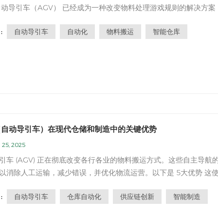
自动导引车（AGV） 已经成为一种改变物料处理游戏规则的解决方案
库、工厂和配送中心实现货物的无缝运输，无需人工干预。本博客探
自动导引车
自动化
物料搬运
智能仓库
:
 是什么、如何工作、主要优势以及受益最大的行业 来自这项尖端技术
GV？一个 自动导引车（...
（自动导引车）在现代仓储和制造中的关键优势
 25, 2025
引车 (AGV) 正在彻底改变各行各业的物料搬运方式。这些自主导航
以消除人工运输，减少错误，并优化物流运营。以下是 5大优势 这
 成为智能工厂和仓库的必备设备。1.无与伦比的运营效率✅ 24/7 连续
自动导引车
仓库自动化
供应链创新
智能制造
:
需休息、轮班或疲劳。✅ 物料移动速度提高 2-3 倍 与手动叉车相比（A
为 2 米/秒）...