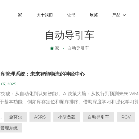
家
关于我们
证书
展览
产品
自动导引车
家
自动导引车
仓库管理系统：未来智能物流的神经中心
 07, 2025
术突破：从自动化到认知智能1。AI决策大脑：从执行到预测未来 WMS 将
于基本功能，例如库存定位和顺序排序。借助深度学习和强化学习算
系统可以实时分析历史销售数据，天气变化，交通状况，甚至社交媒
金莫尔
ASRS
小型负载
自动导引车
RGV
:
以实现动态库存预测。例如，亚马逊的AI补充系统可以提前6个月预
而提高仓库更新效率30...
库管理系统