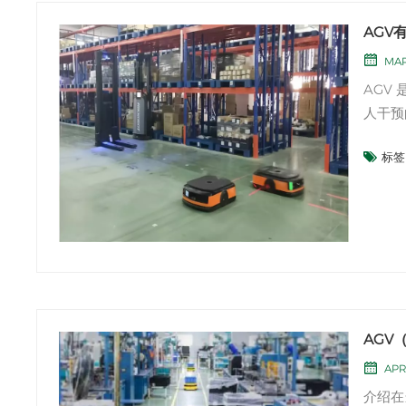
AGV
MAR
AGV 
人干预
境中的
标签 
计。以
引用于
AGV
APR
介绍在