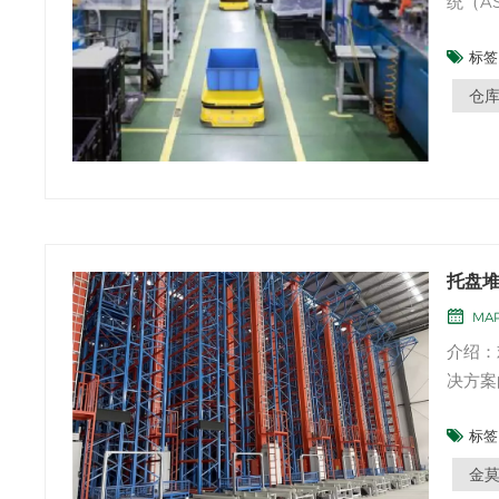
统（A
理。通
标签 
本文中
响。提
仓
托盘
MAR
介绍：
决方案
和优化
标签 
解释为
效率：
金