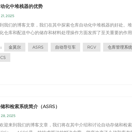
自动化中堆栈器的优势
21, 2025
到我们的博客文章，我们在其中探索仓库自动化中堆栈器的好处。堆
化仓库和配送中心的储存和材料处理操作方面发挥了至关重要的作用
中，我们将深入研究堆栈者的优势，并解释为什么它们是现代仓库自
金莫尔
ASRS
自动导引车
RGV
仓库管理系
:
的重要组成部分。 有效的垂直存储：堆栈器的主要优点之一是它们
库中垂直空间的能...
CS
储和检索系统简介（ASRS）
 28, 2025
欢迎来到我们的博客文章，我们将在其中介绍和讨论自动存储和检索