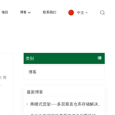
中文
项目
博客
联系我们
English
español
日本語
类别
한국의
博客
Deutsch
体
français
最新博客
测需
العربية
阁楼式货架——多层垂直仓库存储解决方案
português