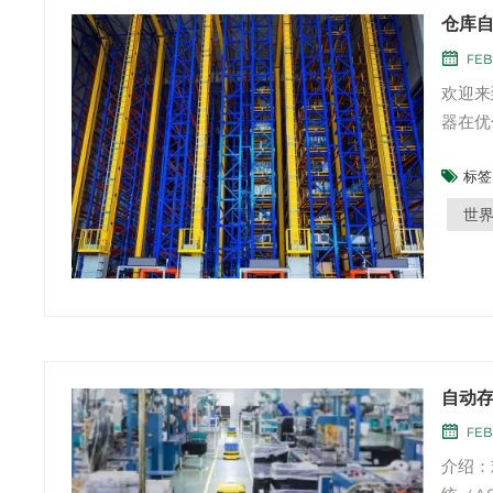
仓库
FEB 
欢迎来
器在优
在本文
标签 
化系统
利用仓
世界
自动存
FEB
介绍：