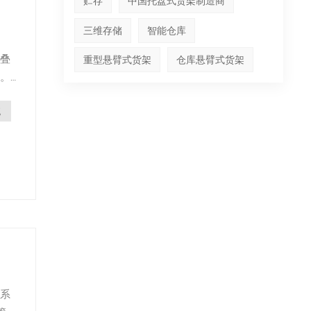
贮存
中国托盘式货架制造商
三维存储
智能仓库
叠
重型悬臂式货架
仓库悬臂式货架
。
动
统
有效
系