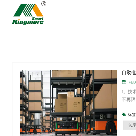
自动
FEB
1。技
不再限
法，该
标签 
舆论，
求，从
仓