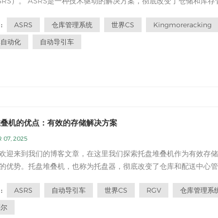
SRS）。 ASRS是一种技术驱动的解决方案，彻底改变了仓储和库存
过利用自动化，ASRS提高效率，最大化空间利用并提高库存准确性
ASRS
仓库管理系统
世界CS
Kingmoreracking
:
，我们将探讨ASRS的关键特征和好处，以及它对现代供应链运营的
高效率：ASRS通过自动化商品...
库自动化
自动导引车
堆叠机的优点：有效的存储解决方案
 07, 2025
欢迎来到我们的博客文章，在这里我们探索托盘堆叠机作为有效存储
的优势。托盘堆叠机，也称为托盘器，彻底改变了仓库和配送中心管
其存储空间的方式。在本文中，我们将深入研究托盘堆叠机的好处，
ASRS
自动导引车
世界CS
RGV
仓库管理系
:
什么它们是寻求高效且有组织的存储解决方案的企业的流行选择。 
与手动堆叠相比，...
莫尔