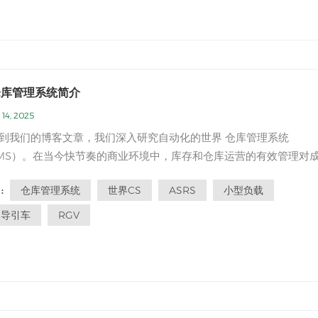
仓库管理系统简介
14, 2025
我们的博客文章，我们深入研究自动化的世界 仓库管理系统
MS）。在当今快节奏的商业环境中，库存和仓库运营的有效管理对
要。 AWMS利用自动化和高级技术的力量来简化仓库流程并优化库
仓库管理系统
世界CS
ASRS
小型负载
:
本文中，我们将提供AWMS的概述，并探讨其关键功能和好处。 简
理：AWM的主要功能之一是自...
动导引车
RGV