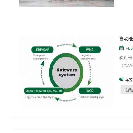
自动
FEB 
欢迎来到
（AW
至关重
标签 
制。在
库存管
自