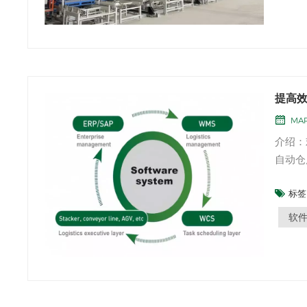
提高
MAR
介绍：
自动仓
动解决
标签 
在精心
入研究
软