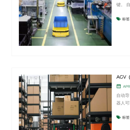
键。 
以在仓
标签 
AGV
么是 A
AGV
APR
自动导
器人可
AGV
标签 
– 无
平均速度