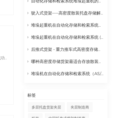
自动化存储和检索系统堆垛起重机的完整日常维护计划
中文
驶入式货架——高密度散装托盘存储解决方案
русский
堆垛起重机在自动化存储和检索系统（AS/RS）中的全面应用
堆垛起重机在自动化存储和检索系统 (AS/RS) 中的作用及全面成本分析
后推式货架 – 重力推车式高密度存储解决方案
成功
哪种高密度存储货架最适合存放散装托盘货物？ | 金摩尔驶入式货架
存控
化的
堆垛机在自动化存储和检索系统（AS/RS）中的作用分析
标签
多层托盘货架夹层
夹层制造商