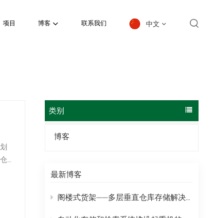
中文
项目
博客
联系我们
English
español
日本語
类别
한국의
博客
划
Deutsch
仓
français
最新博客
货架
العربية
阁楼式货架——多层垂直仓库存储解决方案
português