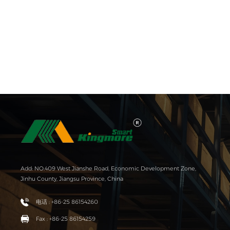
Add: NO.409 West Jianshe Road, Economic Development Zone,
Jinhu County, Jiangsu Province, China
电话 : +86-25 86154260
Fax : +86-25 86154259