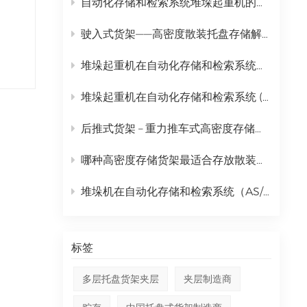
自动化存储和检索系统堆垛起重机的完整日常维护计划
中文
驶入式货架——高密度散装托盘存储解决方案
русский
堆垛起重机在自动化存储和检索系统（AS/RS）中的全面应用
堆垛起重机在自动化存储和检索系统 (AS/RS) 中的作用及全面成本分析
后推式货架 – 重力推车式高密度存储解决方案
哪种高密度存储货架最适合存放散装托盘货物？ | 金摩尔驶入式货架
堆垛机在自动化存储和检索系统（AS/RS）中的作用分析
标签
多层托盘货架夹层
夹层制造商