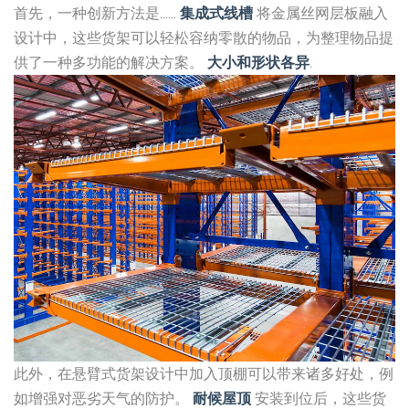
首先，一种创新方法是……
集成式线槽
将金属丝网层板融入
设计中，这些货架可以轻松容纳零散的物品，为整理物品提
供了一种多功能的解决方案。
大小和形状各异
.
此外，在悬臂式货架设计中加入顶棚可以带来诸多好处，例
如增强对恶劣天气的防护。
耐候屋顶
安装到位后，这些货