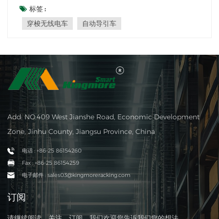
中。这些创新车辆彻底改变了仓库环境中货物存储、检索和
标签 :
运输的方式。在这篇博文中，我们将探讨无线电穿梭车的迷
穿梭无线电车
自动导引车
人功能和优点，以及它们如何有助于简化仓...
Add: NO.409 West Jianshe Road, Economic Development
Zone, Jinhu County, Jiangsu Province, China
电话 : +86-25 86154260
Fax : +86-25 86154259
电子邮件 : sales03@kingmoreracking.com
订阅
请继续阅读、关注、订阅，我们欢迎您告诉我们您的想法。