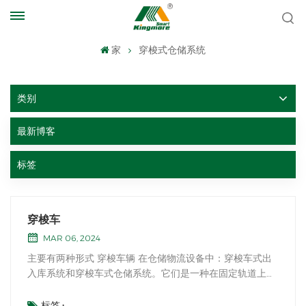
家
穿梭式仓储系统
类别
最新博客
标签
穿梭车
MAR 06, 2024
主要有两种形式 穿梭车辆 在仓储物流设备中：穿梭车式出
入库系统和穿梭车式仓储系统。它们是一种在固定轨道上以
往复式或循环方式运行，将货物运送到指定位置或连接点的
小车。配备可自动记忆原点位置的智能传感系统和自动减速
标签 :