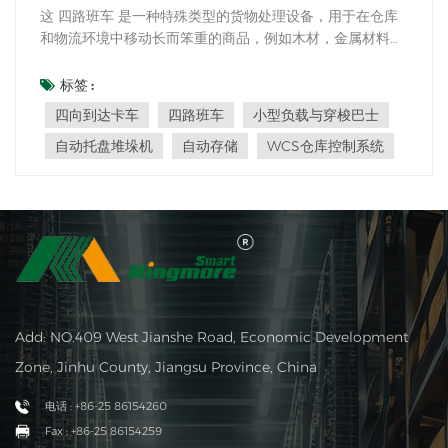
这 四路班车 是一种特殊类型的货物处理设备，用于在仓库
和物流环境中移动长而笨重的商品，例如木材，金属材料，
管道和大容器。它们具有四向功能，可以向四个方向移动
（向前，反向，左，右），同时能够旋转货物进行操纵并在
标签 :
狭窄的空间中运送货物。 四路班车通常配备叉车叉臂，可以
四向到达卡车
四路班车
小型负载与穿梭巴士
将货物上下抬起以将其从一个位置转移...
自动托盘堆垛机
自动存储
WCS仓库控制系统
Add: NO.409 West Jianshe Road, Economic Development
Zone, Jinhu County, Jiangsu Province, China
电话 : +86-25 86154260
Fax : +86-25 86154259